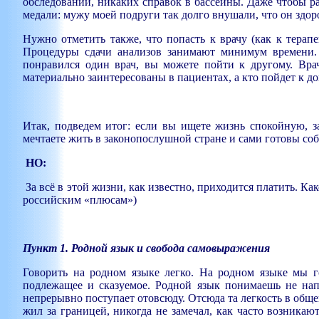
обследований, никаких справок в бассейны. Даже чтобы ра
медали: мужу моей подруги так долго внушали, что он здор
Нужно отметить также, что попасть к врачу (как к терап
Процедуры сдачи анализов занимают минимум времени. 
понравился один врач, вы можете пойти к другому. Вр
материально заинтересованы в пациентах, а кто пойдет к д
Итак, подведем итог: если вы ищете жизнь спокойную, 
мечтаете жить в законопослушной стране и сами готовы соб
НО:
За всё в этой жизни, как известно, приходится платить. К
российским «плюсам»)
Пункт 1. Родной язык и свобода самовыражения
Говорить на родном языке легко. На родном языке мы г
подлежащее и сказуемое. Родной язык понимаешь не нап
непрерывно поступает отовсюду. Отсюда та легкость в общен
жил за границей, никогда не замечал, как часто возникаю