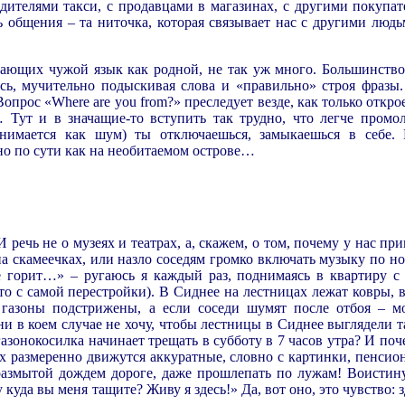
одителями такси, с продавцами в магазинах, с другими покуп
ь общения – та ниточка, которая связывает нас с другими людь
мающих чужой язык как родной, не так уж много. Большинство
ясь, мучительно подыскивая слова и «правильно» строя фразы
опрос «Where are you from?» преследует везде, как только откро
 Тут и в значащие-то вступить так трудно, что лег
че промол
нимается как шум) ты отключаешься, замыкаешься в себе. Р
но по сути как на необитаемом острове…
.
 речь не о музеях и театрах, а, скажем, о том, почему у нас пр
на скамеечках, или назло соседям громко включать музыку по но
 горит…» – ругаюсь я каждый раз, поднимаясь в квартиру с
о с самой перестройки). В Сиднее на лестницах лежат ковры, 
, газоны подстрижены, а если соседи шумят после отбоя – 
и в коем случае не хочу, чтобы лестницы в Сиднее выглядели та
азонокосилка начинает трещать в субботу в 7 часов утра? И поч
х размеренно движутся аккуратные, словно с картинки, пенсио
размытой дождем дороге, даже прошлепать по лужам! Воистину
у куда вы меня тащите? Живу я здесь!» Да, вот оно, это чувство: з