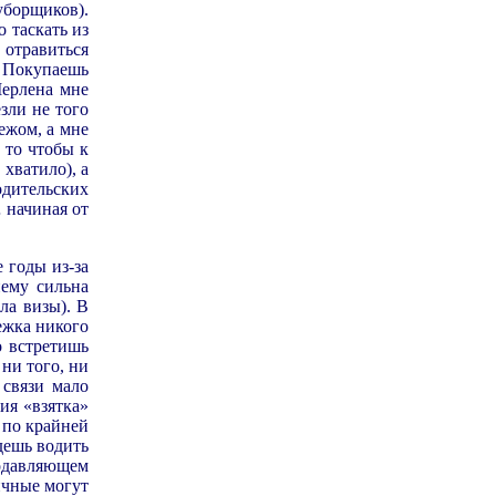
уборщиков).
 таскать из
 отравиться
 Покупаешь
Мерлена мне
зли не того
ежом, а мне
 то чтобы к
 хватило), а
одительских
 начиная от
 годы из-за
нему сильна
ла визы). В
ежка никого
о встретишь
 ни того, ни
 связи мало
ия «взятка»
, по крайней
дешь водить
подавляющем
ичные могут