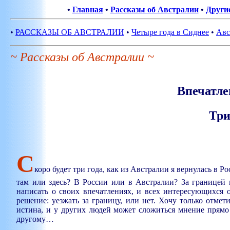
•
Главная
•
Рассказы об Австралии
•
Други
•
РАССКАЗЫ ОБ АВСТРАЛИИ
•
Четыре года в Сиднее
•
Авс
~ Рассказы об Австралии ~
Впечатле
Три
С
коро будет три года, как из Австралии я вернулась в Р
там или здесь? В России или в Австралии? За границей 
написать о своих впечатлениях, и всех интересующихся
решение: уезжать за границу, или нет. Хочу только от
истина, и у других людей может сложиться мнение прямо
другому…