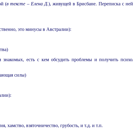
й (
в тексте – Елена Д.
), живущей в Брисбане. Переписка с не
ственно, это минусы в Австралии):
тва)
накомых, есть с кем обсудить проблемы и получить психо
вающая силы
)
алии):
хамство, взяточничество, грубость, и т.д. и т.п.