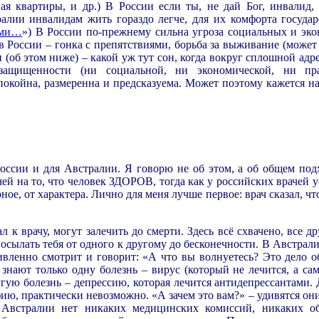
ая квартиры, и др.) В России если ты, не дай Бог, инвалид,
лии инвалидам жить гораздо легче, для их комфорта государ
ами…
») В России по-прежнему сильна угроза социальных и эк
 в России – гонка с препятствиями, борьба за выживание (может
и (об этом ниже) – какой уж тут сон, когда вокруг сплошной ад
ищенности (ни социальной, ни экономической, ни пра
 спокойна, размеренна и предсказуема. Может поэтому кажется н
.
оссии и для Австралии. Я говорю не об этом, а об общем подх
чей на то, что человек ЗДОРОВ, тогда как у российских врачей у
ное, от характера. Лично для меня лучше первое: врач сказал, чт
 к врачу, могут залечить до смерти. Здесь всё схвачено, все др
осылать тебя от одного к другому до бесконечности. В Австрали
ивленно смотрит и говорит: «А что вы волнуетесь? Это дело о
 знают только одну болезнь – вирус (который не лечится, а сам
угую болезнь – депрессию, которая лечится антидепрессантами. 
ию, практически невозможно. «А зачем это вам?» – удивятся они
Австралии нет никаких медицинских комиссий, никаких об