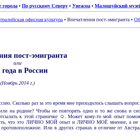
е города
•
По русскому Северу
•
Унежма
•
Малошуйский музей
тралийская офисная культура
•
Впечатления пост-эмигранта
•
Об
.
.
ния пост-эмигранта
или
 года в России
.
(Ноябрь 2014 г.)
оссию. Сколько раз за это время мне приходилось слышать вопрос
или на родине? Чтобы не повторять одно и то же снова и сн
 отсылать к этой страничке ☺. Может кому-то мой опыт помо
метить, что это ЛИЧНО МОЙ опыт и ЛИЧНО МОЁ мнение, а не 
 противоположное. Или в других странах в отличие от Австра