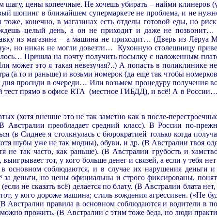
дом шагу, цены копеечные. Не хочешь убирать – найми клинеров (
вый шопинг в ближайшем супермаркете не проблема, и не нужно
и тоже, конечно, в магазинах есть отделы готовой еды,
но риск
 ждешь целый день, а он не приходит и даже не позвонит…
авку из магазина – а машина не приходит… (Дверь из Леруа 
ну», но никак не могли довезти… Кухонную столешницу приве
удалось… Пришла на почту получить посылку с наложенным плат
Или может это я такая невезучая?..) А попасть в поликлинике не
ра (а то и раньше) и возьми номерок (да еще так чтобы номерков
аток дня просиди в очереди… Или возьмем процедуру получения в
 тест прямо в офисе RTA (местное ГИБДД), и всё! А в России…
тых (хотя внешне это не так заметно как в после-перестроечные
(В Австралии преобладает средний класс). В России по-преж
ься (в Сиднее я столкнулась с бюрократией только когда получа
отя шубы уже не так модны), обуви, и др. (В Австралии твоя од
тя не так часто, как раньше). (В Австралии грубость и хамств
ыигрывает тот, у кого больше денег и связей, а если у тебя нет
 в основном соблюдаются, и в случае их нарушения деньги и
сё за деньги, но цены официальны и строго фиксированы, понят
если не сказать всё) делается по блату. (В Австралии блата нет
 тот, у кого дороже машина; стиль вождения агрессивен. («Не бу
. (В Австралии правила в основном соблюдаются и водители в 
можно прожить. (В Австралии с этим тоже беда, но люди практ