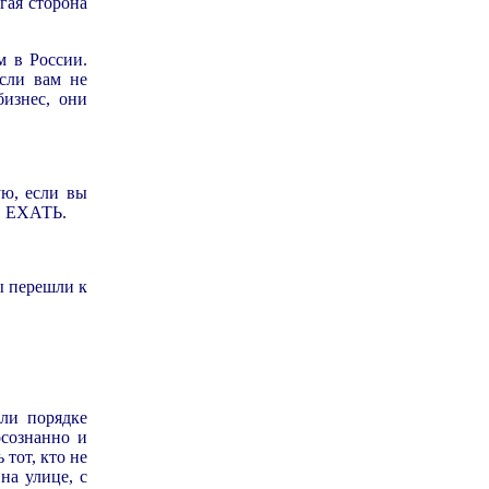
гая сторона
м в России.
сли вам не
изнес, они
ую, если вы
ДО ЕХАТЬ.
ы перешли к
 ли порядке
осознанно и
 тот, кто не
на улице, с