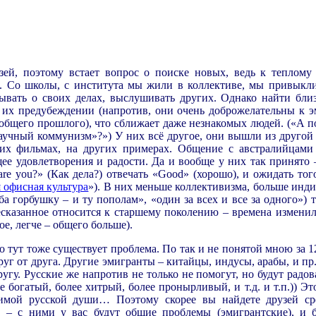
.
ей, поэтому встает вопрос о поиске новых, ведь к теплому
х. Со школы, с института мы жили в коллективе, мы привыкл
ывать о своих делах, в
ыслушивать других. Однако найти бли
в их предубеждении (напротив, они очень доброжелательны к э
 (общего прошлого), что сближает даже незнакомых людей. («А 
учный коммунизм»?») У них всё другое, они вышли из другой
их фильмах, на других примерах. Общение с австралийцами 
щее удовлетворения и радости. Да и вообще у них так принято 
re you?» (Как дела?) отвечать «
Good
» (хорошо), и ожидать тог
 офисная культура
»). В них меньше коллективизма, больше инд
а горбушку – и ту пополам», «один за всех и все за одного») т
есказанное относится к старшему поколению – времена изменил
ое, легче – общего больше).
о тут тоже существует проблема. По так и не понятой мною за 1
уг от друга. Другие эмигранты – китайцы, индусы, арабы, и пр.
угу. Русские же напротив не только не помогут, но будут радов
 богатый, более хитрый, более пронырливый, и т.д. и т.п.)) Эт
имой русской души… Поэтому скорее вы найдете друзей ср
в – с ними у вас будут общие проблемы (эмигрантские), и 