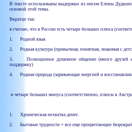
В тексте использованы выдержки из писем Елены Дудкино
основой этой темы.
Вкратце так:
я считаю, что в России есть четыре больших плюса (соответ
1. Родной язык
2. Родная культура (привычная, понятная, знакомая с детс
3. Полноценное душевное общение (много друзей и з
поддержку)
4. Родная природа (заряжающая энергией и восстанавли
и четыре больших минуса (соответственно, плюсы в Австр
1. Хроническая нехватка денег.
2. Бытовые трудности + все еще процветающие бюрократия, 