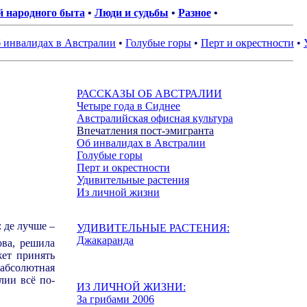
 народного быта
•
Люди и судьбы
•
Разное
•
 инвалидах в Австралии
•
Голубые горы
•
Перт и окрестности
•
РАССКАЗЫ ОБ АВСТРАЛИИ
Четыре года в Сиднее
Австралийская офисная культура
Впечатления пост-эмигранта
Об инвалидах в Австралии
Голубые горы
Перт и окрестности
Удивительные растения
Из личной жизни
.
: де лучше –
УДИВИТЕЛЬНЫЕ РАСТЕНИЯ:
Джакаранда
ова, решила
жет принять
.
абсолютная
лии всё по-
ИЗ ЛИЧНОЙ ЖИЗНИ:
За грибами
2006