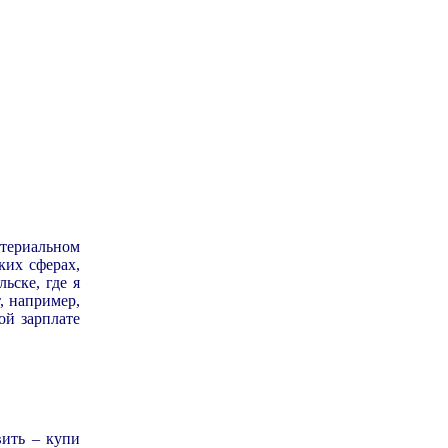
атериальном
их сферах,
ьске, где я
т, например,
ой зарплате
вить – купи