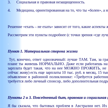
3. Социальная и правовая незащищенность.
4. Медицина, ориентированная на то, что ты «болен», а не
Решение «ехать – не ехать» зависит от того, какие аспект
Р
ассмотрим эти пункты подробнее (с точки зрения «где луч
.
Пункт 1. Материальная сторона жизни
Тут, конечно, ответ однозначный: лучше ТАМ. Там, за гра
плане ты живешь НОРМАЛЬНО. Даже если работаешь на по
зарплата будет такая, что на нее МОЖНО ПРОЖИТЬ, не по
сейчас живу) есть еще зарплаты 10 тыс. руб. в месяц, 15 ты
объявление в районной поликлинике: «Требуется работник 
требуется либо личный спонсор, либо дополнительная подр
Пункты 2 и 3. Повседневный быт, правовая и социальна
Я бы сказала, что бытовых проблем в Австралии нет. Их 