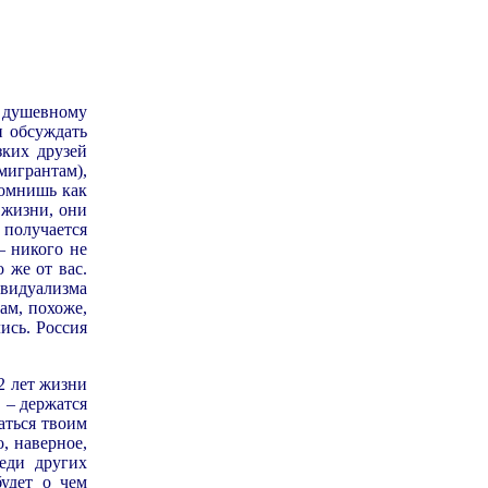
 душевному
и обсуждать
зких друзей
мигрантам),
помнишь как
 жизни, они
получается
– никого не
о же от вас.
ивидуализма
ам, похоже,
ись. Россия
2 лет жизни
 – держатся
аться твоим
о, наверное,
еди других
будет о чем