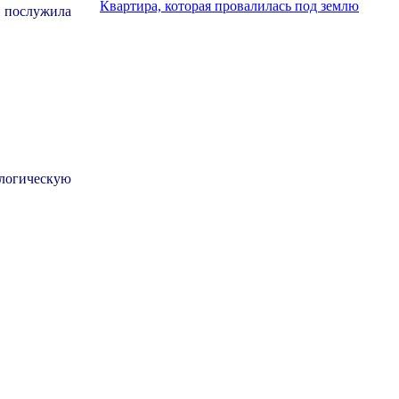
Квартира, которая провалилась под землю
й послужила
логическую