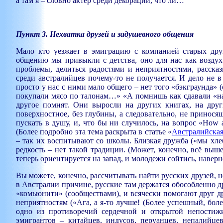
а там я – словно актер среди декораций, что ли…
Пункт 3. Нехватка друзей и задушевного общения
Мало кто уезжает в эмиграцию с компанией старых друз
общению мы привыкли с детства, оно для нас как возду
проблемы, делиться радостями и неприятностями, рассказ
среди австралийцев почему-то не получается. И дело не 
просто у нас с ними мало общего – нет того «бэкграунда»
покупали мясо по талонам…» «А помнишь как сдавали «на
другое помнят. Они выросли на других книгах, на друг
поверхностное, без глубины, а следовательно, не принося
пускать в душу, и, что бы ни случилось, на вопрос «How a
(Более подробно эта тема раскрыта в статье «
Австралийская
– так их воспитывают со школы. Близкая дружба («мы хлеб
редкость – нет такой традиции. (Может, конечно, всё выш
теперь ориентируется на запад, и молодежи сойтись, наверн
В
ы можете, конечно, рассчитывать найти русских друзей, н
в Австралии причине, русские там держатся обособленно др
«комьюнити» (сообществами), и всячески помогают друг др
неприятностям («Ага, а я-то лучше! (Более успешный, более
одно из противоречий сердечной и открытой непостиж
эмигрантов – китайцев, индусов, перуанцев, непалийце