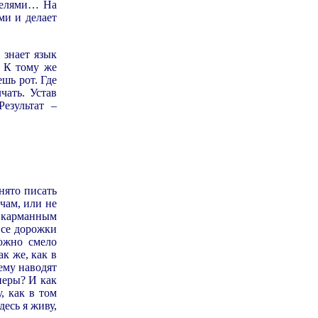
ателями… На
ми и делает
 знает язык
. К тому же
ешь рот. Где
чать. Устав
езультат –
инято писать
чам, или не
 карманным
все дорожки
можно смело
к же, как в
ему наводят
неры? И как
, как в том
десь я живу,