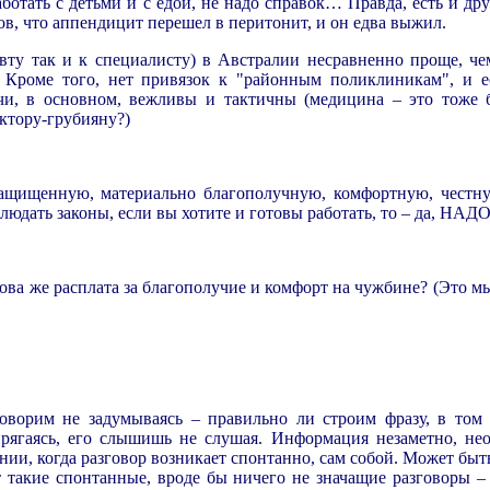
ботать с детьми и с едой, не надо справок… Правда, есть и дру
ов, что аппендицит перешел в перитонит, и он едва выжил.
евту так и к специалисту) в Австралии несравненно проще, че
Кроме того, нет привязок к "районным поликлиникам", и е
ачи, в основном, вежливы и тактичны (медицина
–
это тоже б
октору-грубияну?)
.
защищенную, материально благополучную, комфортную, честн
людать законы, если вы хотите и готовы работать, то – да, НА
акова же расплата за благополучие и комфорт на чужбине? (Это м
.
оворим не задумываясь – правильно ли строим фразу, в том
рягаясь, его слышишь не слушая. Информация незаметно, не
ии, когда разговор возникает спонтанно, сам собой. Может быть
т такие спонтанные, вроде бы ничего не значащие разговоры – 