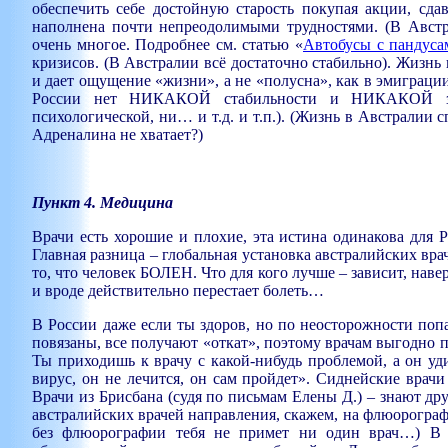
обеспечить себе достойную старость покупая акции, сдав
наполнена почти непреодолимыми трудностями. (В Австра
очень многое. Подробнее см. статью «
Автобусы с пандус
кризисов. (В Австралии всё достаточно стабильно). Жизнь
и дает ощущение «жизни», а не «полусна», как в эмиграци
России нет НИКАКОЙ стабильности и НИКАКОЙ защ
психологической, ни… и т.д. и т.п.). (Жизнь в Австралии
Адреналина не хватает
?)
Пункт 4. Медицина
Врачи есть хорошие и плохие, эта истина одинакова для Р
Главная разница – глобальная установка австралийских вра
то, что человек БОЛЕН. Что для кого лучше – зависит, навер
и вроде действительно перестает болеть…
В России даже если ты здоров, но по неосторожности попал
повязаны, все получают «откат», поэтому врачам выгодно п
Ты приходишь к врачу с какой-нибудь проблемой, а он уд
вирус, он не лечится, он сам пройдет». Сиднейские врачи
В
рачи из Брисбана (судя по письмам Елены Д.) – знают др
австралийских врачей направления, скажем, на флюорограф
без флюорографии тебя не примет ни один врач…) В 