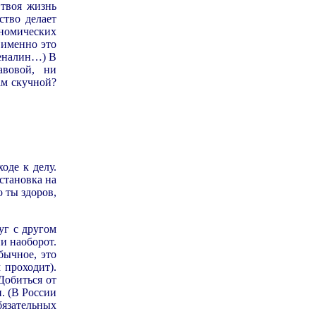
 твоя жизнь
ство делает
ономических
 именно это
реналин…) В
вовой, ни
ам скучной?
оде к делу.
становка на
о ты здоров,
уг с другом
и наоборот.
бычное, это
 проходит).
Добиться от
. (В России
язательных