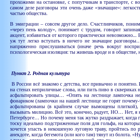
прохожими на остановке, с попутчикам в транспорте, с в
самом деле разговоры эти очень даже «значащие»: легкост
частью общества.
В эмиграции – совсем другое дело. Счастливчиков, пони
«через пень колоду», понимает с трудом, говорит запина
акцент, избавиться от которого практически невозможно... В
уж тут легко вступать в ничего не значащие разговоры…
напряженно прислушиваться (иначе речь вокруг воспри
психологическая изоляция: ты живешь вроде и в обществе, 
П
ункт 2. Родная культура
В России всё знакомо с детства, все привычно и понятно. И
на стенах неприличные слова, или пить пиво в сквериках 
асфальтировать улицы… «Опять на лестнице лампочка не
фонариком (лампочки на нашей лестнице не горят почему-т
асфальтированы (в крайнем случае вымощены пл
иткой)
вызывать милицию. Всё это, конечно, радует, НО… Нет, я н
Петербурге… Но почему меня так жутко раздражает, когда г
тоску идеально подстриженные поля для гольфа, на которы
хочется упасть в некошеную луговую траву, пройтись по 
анекдоте, когда бегемота (или кого там) тянут из болота. «Н