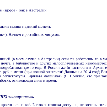
 «здоров», как в Австралии.
ы жизни важны в данный момент.
ше»). Начнем с российских минусов.
ницей (в моем случае в Австралии) если ты работаешь, то в м
чте, в библиотеке и других малооплачиваемых некоммерческ
драбатывая где-то еще. В России же (в частности в Архангел
с. руб. в месяц (при полной занятости! Данные на 2014 год!) Во
регистратуры. Зарплата маленькая» (!). Понятно, что при так
аботка, отнимающая силы и время.
.
я (НЕ) защищенность
просто нет, и всё. Бытовая техника доступна; не хочешь гото