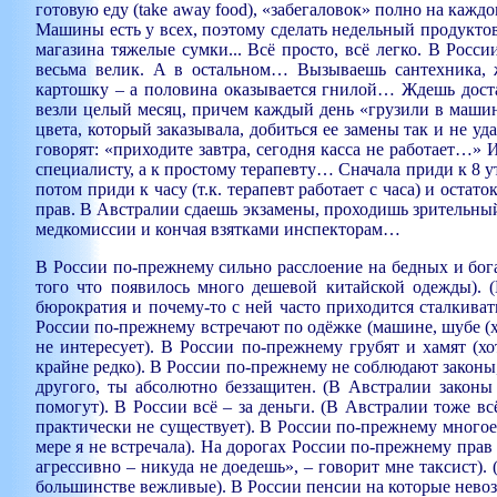
готовую еду (take away food), «забегаловок» полно на каж
Машины есть у всех, поэтому сделать недельный продукто
магазина тяжелые сумки... Всё просто, всё легко. В Росси
весьма велик. А в остальном… Вызываешь сантехника,
картошку – а половина оказывается гнилой… Ждешь дост
везли целый месяц, причем каждый день «грузили в маши
цвета, который заказывала, добиться ее замены так и не 
говорят: «приходите завтра, сегодня касса не работает…» 
специалисту, а к простому терапевту… Сначала приди к 8 ут
потом приди к часу (т.к. терапевт работает с часа) и ост
прав. В Австралии сдаешь экзамены, проходишь зрительный
медкомиссии и кончая взятками инспекторам…
В России по-прежнему сильно расслоение на бедных и бога
того что появилось много дешевой китайской одежды). 
бюрократия и почему-то с ней часто приходится сталкиват
России по-прежнему встречают по одёжке (машине, шубе (х
не интересует). В России по-прежнему грубят и хамят (хо
крайне редко). В России по-прежнему не соблюдают законы, в
другого, ты абсолютно безза
щитен. (В Австралии законы
помогут). В России всё – за деньги. (В Австралии тоже в
практически не существует). В России по-прежнему многое (
мере я не встречала). На дорогах России по-прежнему прав
агрессивно – никуда не доедешь», – говорит мне таксист)
большинстве вежливые). В России пенсии на которые невоз