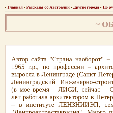
•
Главная
•
Рассказы об Австралии
•
Другие города
•
По ру
~
О
.
Автор сайта "Страна наоборот" –
1965 г.р., по профессии – архит
выросла в Ленинграде (Санкт-Петер
Ленинградский Инженерно-строи
(в мое время
–
ЛИСИ, сейчас
–
С
лет работала архитектором в Петер
–
в институте ЛЕНЗНИИЭП, с
"Ленпроектреставрация". Много п